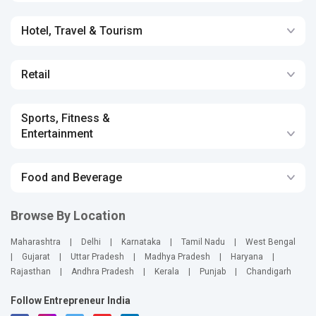
Hotel, Travel & Tourism
Retail
Sports, Fitness &
Entertainment
Food and Beverage
Browse By Location
Maharashtra
|
Delhi
|
Karnataka
|
Tamil Nadu
|
West Bengal
|
Gujarat
|
Uttar Pradesh
|
Madhya Pradesh
|
Haryana
|
Rajasthan
|
Andhra Pradesh
|
Kerala
|
Punjab
|
Chandigarh
Follow Entrepreneur India