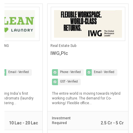
ANING
Real Estate Sub
IWG,Plc
Email - Verified
Phone - Verified
Email - Verified
GST - Verified
lding India's first
The entire world is moving towards Hybrid
laundromats (laundry
working culture. The demand for Co-
ostering...
working/ Flexible office...
Investment
10 Lac - 20 Lac
2.5 Cr - 5 Cr
Required