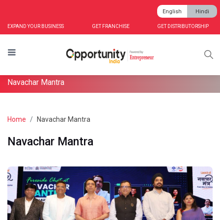
English
Hindi
EXPAND YOUR BUSINESS
GET FRANCHISE
GET DISTRIBUTORSHIP
Navachar Mantra
Home
Navachar Mantra
Navachar Mantra