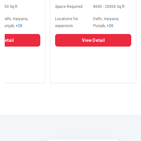
350 Sq.ft
Space Required
8000 - 20000 Sq.ft
Delhi, Haryana,
Locations for
Delhi, Haryana,
Punjab,
+20
expansion
Punjab,
+20
 Detail
View Detail