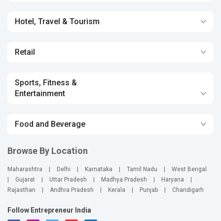
Hotel, Travel & Tourism
Retail
Sports, Fitness &
Entertainment
Food and Beverage
Browse By Location
Maharashtra
|
Delhi
|
Karnataka
|
Tamil Nadu
|
West Bengal
|
Gujarat
|
Uttar Pradesh
|
Madhya Pradesh
|
Haryana
|
Rajasthan
|
Andhra Pradesh
|
Kerala
|
Punjab
|
Chandigarh
Follow Entrepreneur India