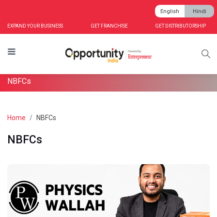
English
Hindi
EXPAND YOUR BUSINESS
GET FRANCHISE
GET DISTRIBUTORSHIP
NBFCs
Home
NBFCs
NBFCs