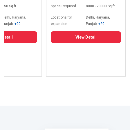
350 Sq.ft
Space Required
8000 - 20000 Sq.ft
Delhi, Haryana,
Locations for
Delhi, Haryana,
Punjab,
+20
expansion
Punjab,
+20
 Detail
View Detail