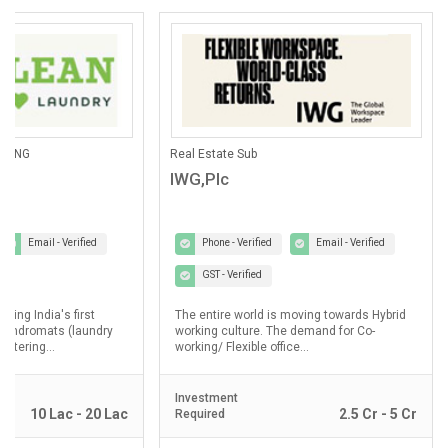
ANING
Real Estate Sub
IWG,Plc
Email - Verified
Phone - Verified
Email - Verified
GST - Verified
lding India's first
The entire world is moving towards Hybrid
laundromats (laundry
working culture. The demand for Co-
ostering...
working/ Flexible office...
Investment
10 Lac - 20 Lac
2.5 Cr - 5 Cr
Required