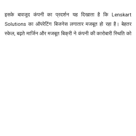
इसके बावजूद कंपनी का प्रदर्शन यह दिखाता है कि Lenskart
Solutions का ऑपरेटिंग बिजनेस लगातार मजबूत हो रहा है। बेहतर
स्केल, बढ़ते मार्जिन और मजबूत बिक्री ने कंपनी की कारोबारी स्थिति को
मजबूती दी है, हालांकि नेट प्रॉफिट पर अभी भी दबाव बना हुआ है।
Lenskart Solutions भारत के सबसे बड़े omnichannel eyewear
प्लेटफॉर्म्स में से एक है। कंपनी prescription eyewear,
sunglasses और contact lenses जैसे प्रोडक्ट्स ऑनलाइन
प्लेटफॉर्म और बड़े रिटेल नेटवर्क के जरिए भारत और अंतरराष्ट्रीय बाजारों
में बेचती है।