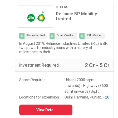
Pathological Labs
Lupin Diagnostics
Phone - Verified
Email - Verified
GST - Verified
Lupin Diagnostics is a part of Lupin Healthcare Ltd, a
100% subsidiary of Lupin Limited...
r
2 Lac - 5 Lac
Investment
Required
Space Required
150 - 250 Sq.ft
Locations for expansion
Assam, Meghalaya,
Mizoram
+10
View Detail