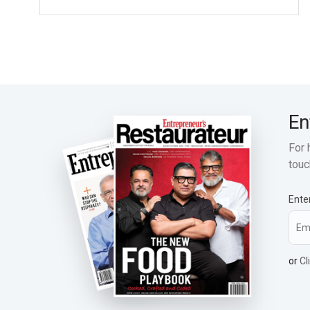
En
For 
touc
Ente
or
Cl