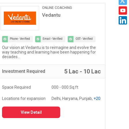
Car Maintanance & Repair
Services
Castrol Auto Service
Phone - Verified
Email - Verified
GST - Verified
Welcome to the world of Certified Castrol Auto Service
At U
workshops - a network of 4000+ workshops globally...
of 
fost
5 Lac - 10 Lac
Investment
Required
Inv
Space Required
3000 - 5000 Sq.ft
Spa
Locations for expansion
Delhi, Haryana, Punjab,
+20
Loc
View Detail