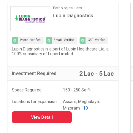
ONLINE COACHING
Vedantu
Phone - Verified
Email - Verified
GST - Verified
Our vision at Vedantu is to reimagine and evolve the
way teaching and learning have been happening for
decades...
5 Lac - 10 Lac
Investment
Required
Space Required
000 - 000 Sq.ft
Locations for expansion
Delhi, Haryana, Punjab,
+20
View Detail