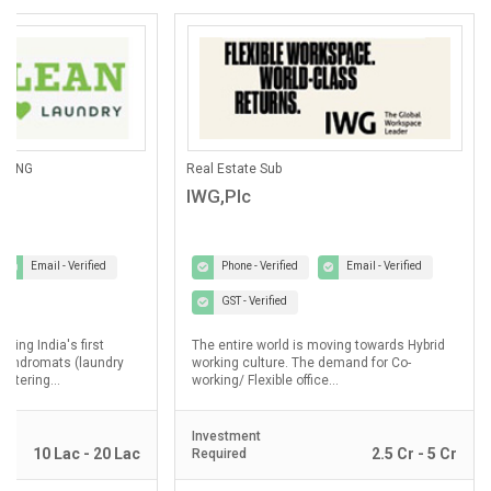
ANING
Real Estate Sub
IWG,Plc
Email - Verified
Phone - Verified
Email - Verified
GST - Verified
lding India's first
The entire world is moving towards Hybrid
laundromats (laundry
working culture. The demand for Co-
ostering...
working/ Flexible office...
Investment
10 Lac - 20 Lac
2.5 Cr - 5 Cr
Required