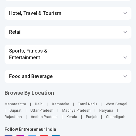
Hotel, Travel & Tourism
Retail
Sports, Fitness &
Entertainment
Food and Beverage
Browse By Location
Maharashtra
|
Delhi
|
Karnataka
|
Tamil Nadu
|
West Bengal
|
Gujarat
|
Uttar Pradesh
|
Madhya Pradesh
|
Haryana
|
Rajasthan
|
Andhra Pradesh
|
Kerala
|
Punjab
|
Chandigarh
Follow Entrepreneur India