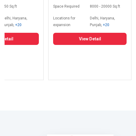
350 Sq.ft
Space Required
8000 - 20000 Sq.ft
Delhi, Haryana,
Locations for
Delhi, Haryana,
Punjab,
+20
expansion
Punjab,
+20
 Detail
View Detail