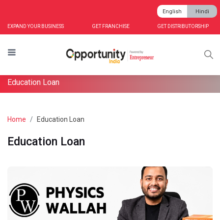
English
Hindi
EXPAND YOUR BUSINESS
GET FRANCHISE
GET DISTRIBUTORSHIP
Education Loan
Home
Education Loan
Education Loan