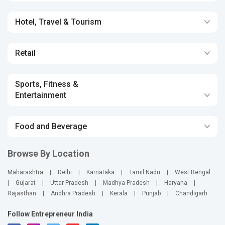
Hotel, Travel & Tourism
Retail
Sports, Fitness &
Entertainment
Food and Beverage
Browse By Location
Maharashtra
|
Delhi
|
Karnataka
|
Tamil Nadu
|
West Bengal
|
Gujarat
|
Uttar Pradesh
|
Madhya Pradesh
|
Haryana
|
Rajasthan
|
Andhra Pradesh
|
Kerala
|
Punjab
|
Chandigarh
Follow Entrepreneur India