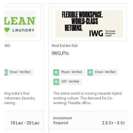
ANING
Real Estate Sub
IWG,Plc
Email - Verified
Phone - Verified
Email - Verified
GST - Verified
lding India's first
The entire world is moving towards Hybrid
laundromats (laundry
working culture. The demand for Co-
ostering...
working/ Flexible office...
Investment
10 Lac - 20 Lac
2.5 Cr - 5 Cr
Required