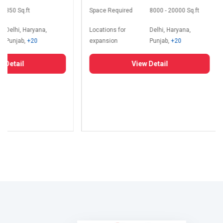
350 Sq.ft
Space Required
8000 - 20000 Sq.ft
Delhi, Haryana,
Locations for
Delhi, Haryana,
Punjab,
+20
expansion
Punjab,
+20
 Detail
View Detail