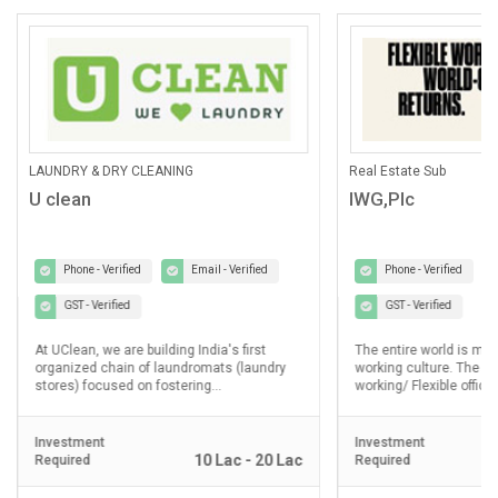
LAUNDRY & DRY CLEANING
Real Estate Sub
U clean
IWG,Plc
Phone - Verified
Email - Verified
Phone - Verified
GST - Verified
GST - Verified
At UClean, we are building India's first
The entire world is mo
organized chain of laundromats (laundry
working culture. The d
stores) focused on fostering...
working/ Flexible office.
Investment
Investment
10 Lac - 20 Lac
Required
Required