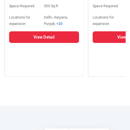
Space Required
350 Sq.ft
Space Required
8
Locations for
Delhi, Haryana,
Locations for
D
expansion
Punjab,
+20
expansion
P
View Detail
View D