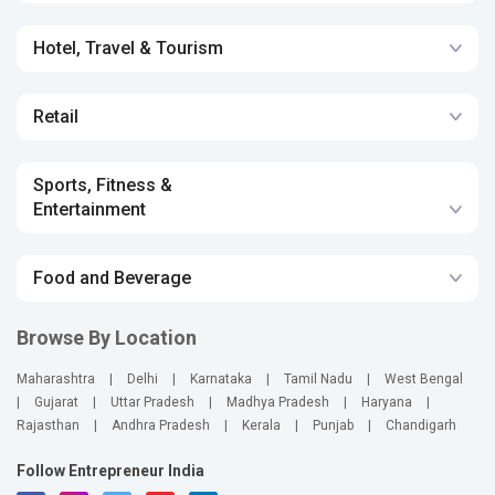
Hotel, Travel & Tourism
Retail
Sports, Fitness &
Entertainment
Food and Beverage
Browse By Location
Maharashtra
|
Delhi
|
Karnataka
|
Tamil Nadu
|
West Bengal
|
Gujarat
|
Uttar Pradesh
|
Madhya Pradesh
|
Haryana
|
Rajasthan
|
Andhra Pradesh
|
Kerala
|
Punjab
|
Chandigarh
Follow Entrepreneur India