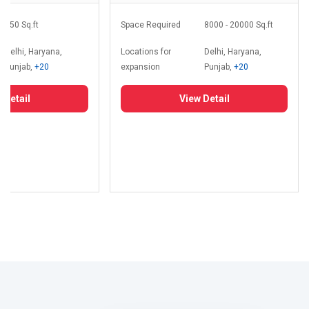
350 Sq.ft
Space Required
8000 - 20000 Sq.ft
Delhi, Haryana,
Locations for
Delhi, Haryana,
Punjab,
+20
expansion
Punjab,
+20
 Detail
View Detail