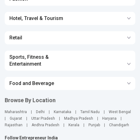
Hotel, Travel & Tourism
Retail
Sports, Fitness &
Entertainment
Food and Beverage
Browse By Location
Maharashtra
|
Delhi
|
Karnataka
|
Tamil Nadu
|
West Bengal
|
Gujarat
|
Uttar Pradesh
|
Madhya Pradesh
|
Haryana
|
Rajasthan
|
Andhra Pradesh
|
Kerala
|
Punjab
|
Chandigarh
Follow Entrepreneur India