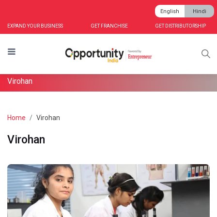
English
Hindi
EXPAND YOUR BUSINESS
GET FRANCHISE
GET DISTRIBUTORSHIP
Virohan
Home
Virohan
Virohan