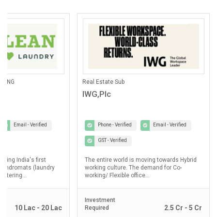
ANING
Real Estate Sub
IWG,Plc
Email - Verified
Phone - Verified
Email - Verified
GST - Verified
lding India's first
The entire world is moving towards Hybrid
laundromats (laundry
working culture. The demand for Co-
ostering...
working/ Flexible office...
Investment
10 Lac - 20 Lac
2.5 Cr - 5 Cr
Required