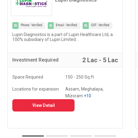
Phone - Verified
Email - Verified
GST - Verified
Lupin Diagnostics is a part of Lupin Healthcare Ltd, a
100% subsidiary of Lupin Limited...
2 Lac - 5 Lac
Investment
Required
Space Required
150 - 250 Sq.ft
Locations for expansion
Assam, Meghalaya,
Mizoram
+10
View Detail