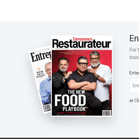
En
For 
touc
Ente
or
Cl