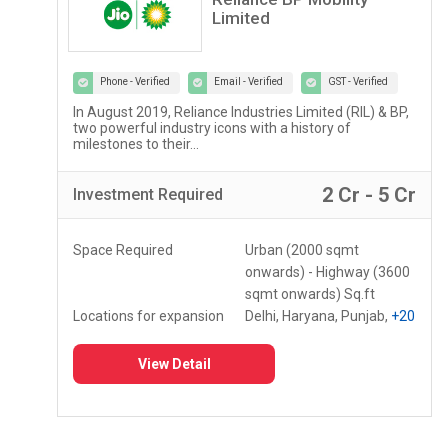
Limited
Phone - Verified
Email - Verified
GST - Verified
In August 2019, Reliance Industries Limited (RIL) & BP,
two powerful industry icons with a history of
milestones to their...
2 Cr - 5 Cr
Investment
Required
Space Required
Urban (2000 sqmt
onwards) - Highway (3600
sqmt onwards) Sq.ft
Locations for expansion
Delhi, Haryana, Punjab,
+20
View Detail