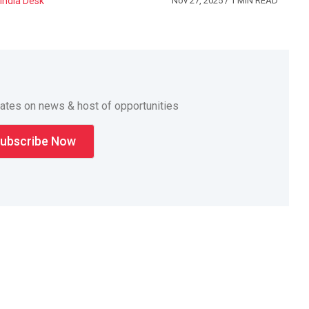
India Desk
Nov 27, 2025
/ 1 MIN READ
dates on news & host of opportunities