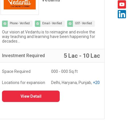
Phone - Verified
Email - Verified
GST - Verified
Our vision at Vedantu is to reimagine and evolve the
Welc
way teaching and learning have been happening for
work
decades...
5 Lac - 10 Lac
Investment
Required
Inv
Space Required
000 - 000 Sq.ft
Spa
Locations for expansion
Delhi, Haryana, Punjab,
+20
Loc
View Detail