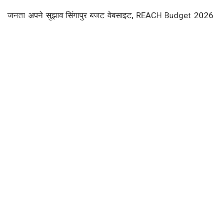
जनता अपने सुझाव सिंगापुर बजट वेबसाइट, REACH Budget 2026
माइक्रोसाइट और People's Association ShareYourViews
पोर्टल के जरिए भेज सकती है।
MOF
Next Story
Home
News
निवेश और वित्तपोषण
ReplyAll ने पहली फंडिंग राउंड में जुटाए 6.8 करोड़ रुपये