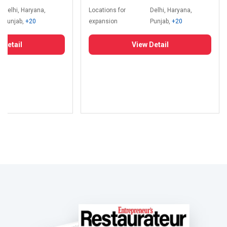
Delhi, Haryana,
Locations for
Delhi, Haryana,
Punjab,
+20
expansion
Punjab,
+20
 Detail
View Detail