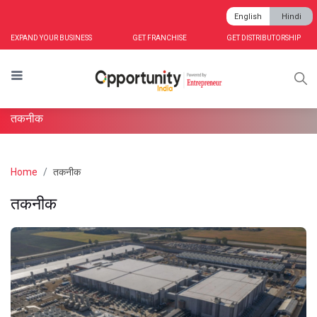
English
Hindi
EXPAND YOUR BUSINESS
GET FRANCHISE
GET DISTRIBUTORSHIP
तकनीक
Home
तकनीक
तकनीक