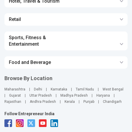
Hotel, Travel & Tourism
Retail
Sports, Fitness &
Entertainment
Food and Beverage
Browse By Location
Maharashtra
|
Delhi
|
Karnataka
|
Tamil Nadu
|
West Bengal
|
Gujarat
|
Uttar Pradesh
|
Madhya Pradesh
|
Haryana
|
Rajasthan
|
Andhra Pradesh
|
Kerala
|
Punjab
|
Chandigarh
Follow Entrepreneur India