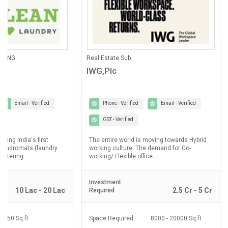
ANING
Real Estate Sub
IWG,Plc
Email - Verified
Phone - Verified
Email - Verified
GST - Verified
lding India's first
The entire world is moving towards Hybrid
laundromats (laundry
working culture. The demand for Co-
ostering...
working/ Flexible office...
Investment
10 Lac - 20 Lac
2.5 Cr - 5 Cr
Required
350 Sq.ft
Space Required
8000 - 20000 Sq.ft