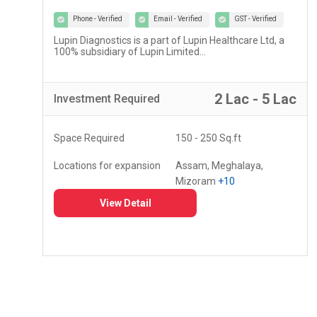
Phone - Verified
Email - Verified
GST - Verified
Lupin Diagnostics is a part of Lupin Healthcare Ltd, a
100% subsidiary of Lupin Limited...
r
2 Lac - 5 Lac
Investment
Required
Space Required
150 - 250 Sq.ft
Locations for expansion
Assam, Meghalaya,
Mizoram
+10
View Detail