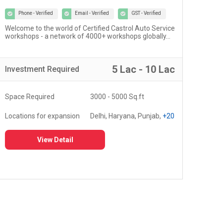
Phone - Verified
Email - Verified
GST - Verified
Welcome to the world of Certified Castrol Auto Service
At U
workshops - a network of 4000+ workshops globally...
of 
fost
5 Lac - 10 Lac
Investment
Required
Inv
Space Required
3000 - 5000 Sq.ft
Spa
Locations for expansion
Delhi, Haryana, Punjab,
+20
Loc
View Detail