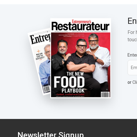
En
For 
touc
Ente
or
Cl
Newsletter Signup