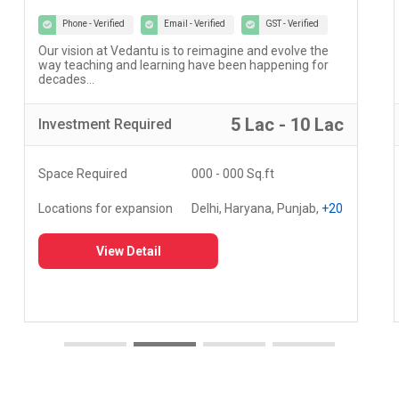
Phone - Verified
Email - Verified
GST - Verified
Our vision at Vedantu is to reimagine and evolve the
way teaching and learning have been happening for
decades...
5 Lac - 10 Lac
Investment
Required
Space Required
000 - 000 Sq.ft
Locations for expansion
Delhi, Haryana, Punjab,
+20
View Detail