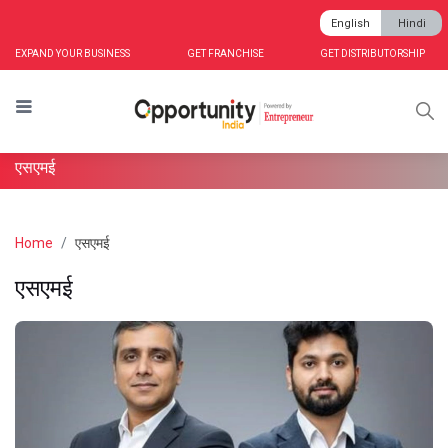
English
Hindi
EXPAND YOUR BUSINESS
GET FRANCHISE
GET DISTRIBUTORSHIP
एसएमई
Home
एसएमई
एसएमई